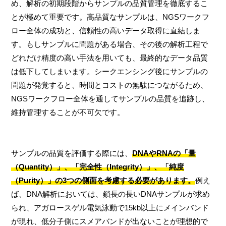
め、解析の初期段階からサンプルの品質管理を徹底するこ
とが極めて重要です。高品質なサンプルは、NGSワークフ
ロー全体の成功と、信頼性の高いデータ取得に直結しま
す。もしサンプルに問題がある場合、その後の解析工程で
どれだけ精度の高い手法を用いても、最終的なデータ品質
は低下してしまいます。シークエンシング後にサンプルの
問題が発覚すると、時間とコストの無駄につながるため、
NGSワークフロー全体を通してサンプルの品質を追跡し、
維持管理することが不可欠です。
サンプルの品質を評価する際には、
DNAやRNAの「量
（Quantity）」、「完全性（Integrity）」、「純度
（Purity）」の3つの側面を考慮する必要があります。
例え
ば、DNA解析においては、鎖長の長いDNAサンプルが求め
られ、アガロースゲル電気泳動で15kb以上にメインバンド
が現れ、低分子側にスメアバンドが出ないことが理想的で