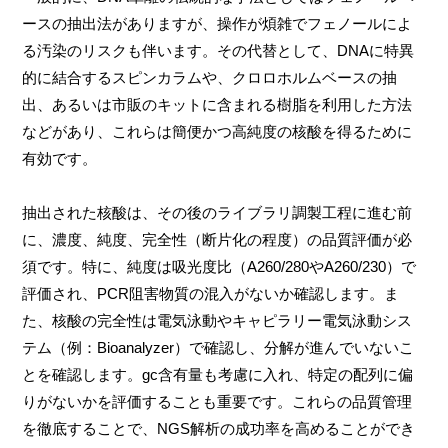
ースの抽出法がありますが、操作が煩雑でフェノールによ
る汚染のリスクも伴います。その代替として、DNAに特異
的に結合するスピンカラムや、クロロホルムベースの抽
出、あるいは市販のキットに含まれる樹脂を利用した方法
などがあり、これらは簡便かつ高純度の核酸を得るために
有効です。
抽出された核酸は、その後のライブラリ調製工程に進む前
に、濃度、純度、完全性（断片化の程度）の品質評価が必
須です。特に、純度は吸光度比（A260/280やA260/230）で
評価され、PCR阻害物質の混入がないか確認します。ま
た、核酸の完全性は電気泳動やキャピラリー電気泳動シス
テム（例：Bioanalyzer）で確認し、分解が進んでいないこ
とを確認します。gc含有量も考慮に入れ、特定の配列に偏
りがないかを評価することも重要です。これらの品質管理
を徹底することで、NGS解析の成功率を高めることができ