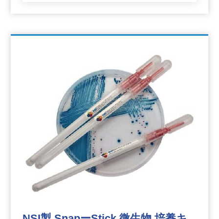
NSI製 SnapーStick 微生物 培養キ