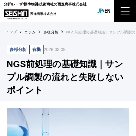
分析/レーザ/標準物質/技術商社の西進商事株式会社
JP
EN
/
トップ
コラム
多様分析
NGS前処理の基礎知識｜サンプル調製
多様分析
有機
2026.03.09
NGS前処理の基礎知識｜サン
プル調製の流れと失敗しない
ポイント