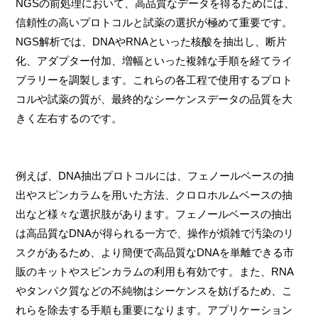
NGSの前処理において、高品質なデータを得るためには、
信頼性の高いプロトコルと試薬の選択が極めて重要です。
NGS解析では、DNAやRNAといった核酸を抽出し、断片
化、アダプター付加、増幅といった複雑な手順を経てライ
ブラリーを調製します。これらの各工程で使用するプロト
コルや試薬の質が、最終的なシーケンスデータの品質を大
きく左右するのです。
例えば、DNA抽出プロトコルには、フェノールベースの抽
出やスピンカラムを用いた方法、クロロホルムベースの抽
出など様々な選択肢があります。フェノールベースの抽出
は高品質なDNAが得られる一方で、操作が煩雑で汚染のリ
スクがあるため、より簡便で高品質なDNAを単離できる市
販のキットやスピンカラムの利用も有効です。また、RNA
やタンパク質などの不純物はシーケンスを妨げるため、こ
れらを除去する手順も重要になります。アプリケーション