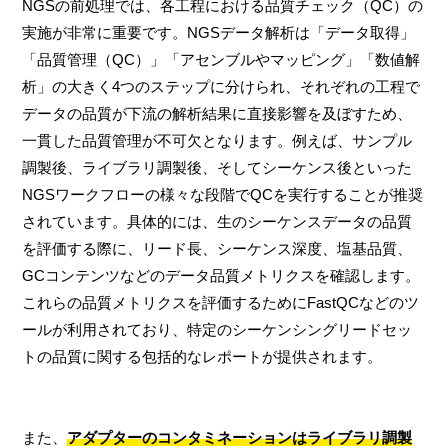
NGSの前処理では、各工程における品質チェック（QC）の
実施が非常に重要です。NGSデータ解析は「データ取得」
「品質管理（QC）」「アセンブルやマッピング」「数値解
析」の大きく4つのステップに分けられ、それぞれの工程で
データの品質が下流の解析結果に直接影響を及ぼすため、
一貫した品質管理が不可欠となります。例えば、サンプル
調製後、ライブラリ調製後、そしてシーケンス後といった
NGSワークフローの様々な段階でQCを実行することが推奨
されています。具体的には、生のシーケンスデータの品質
を評価する際に、リード長、シーケンス深度、塩基品質、
GCコンテンツなどのデータ品質メトリクスを確認します。
これらの品質メトリクスを評価するためにFastQCなどのツ
ールが利用されており、特定のシーケンシングリードセッ
トの品質に関する包括的なレポートが提供されます。
また、
アダプターのコンタミネーションはライブラリ調製