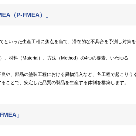
A（P-FMEA）」
み立てといった生産工程に焦点を当て、潜在的な不具合を予測し対策
）、材料（Material）、方法（Method）の4つの要素、いわゆる
不良や、部品の塗装工程における異物混入など、各工程で起こりう
することで、安定した品質の製品を生産する体制を構築します。
MEA」