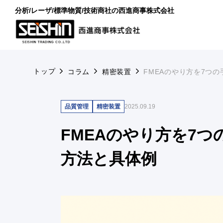
分析/レーザ/標準物質/技術商社の西進商事株式会社
トップ
コラム
精密装置
FMEAのやり方を7つ
品質管理
精密装置
2025.09.19
FMEAのやり方を7
方法と具体例