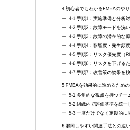
4.
初心者でもわかるFMEAのやり
4-1.
手順1：実施準備と分析
4-2.
手順2：故障モードを洗
4-3.
手順3：故障の潜在的な
4-4.
手順4：影響度・発生頻
4-5.
手順5：リスク優先度（R
4-6.
手順6：リスクを下げる
4-7.
手順7：改善策の効果を
5.
FMEAを効果的に進めるため
5-1.
多角的な視点を持つチー
5-2.
組織内で評価基準を統一
5-3.
一度だけでなく定期的に
6.
混同しやすい関連手法との違