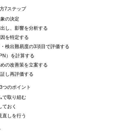
方7ステップ
対象の決定
い出し、影響を分析する
原因を特定する
度・検出難易度の3項目で評価する
PN）を計算する
ための改善策を立案する
検証し再評価する
の3つのポイント
ムで取り組む
しておく
見直しを行う
い