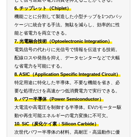
6. チップレット（Chiplet）
機能ごとに分割して製造した小型チップを1つのパッ
ケージに統合する手法。無駄を減らし、効率的に性
能と省電力を両立できる。
7. 光電融合技術（Optoelectronic Integration）
電気信号の代わりに光信号で情報を伝送する技術。
配線ロスや発熱を抑え、データセンターなどで大幅
な省電力を可能にする。
8. ASIC（Application Specific Integrated Circuit）
特定用途に特化した半導体。不要な機能を省き、必
要な処理だけを高速かつ低消費電力で実行できる。
9. パワー半導体（Power Semiconductor）
大電流や高電圧を制御する半導体。EVのモーター駆
動や再生可能エネルギーの電力変換に不可欠。
10. SiC（炭化ケイ素：Silicon Carbide）
次世代パワー半導体の材料。高耐圧・高温動作に優