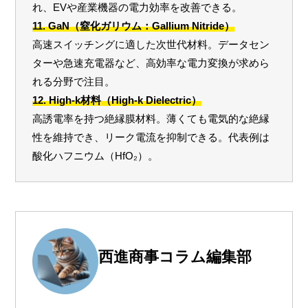
れ、EVや産業機器の電力効率を改善できる。
11. GaN（窒化ガリウム：Gallium Nitride）
高速スイッチングに適した次世代材料。データセン
ターや急速充電器など、高効率な電力変換が求めら
れる分野で注目。
12. High-k材料（High-k Dielectric）
高誘電率を持つ絶縁膜材料。薄くても電気的な絶縁
性を維持でき、リーク電流を抑制できる。代表例は
酸化ハフニウム（HfO₂）。
西進商事コラム編集部