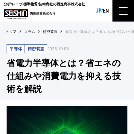
分析/レーザ/標準物質/技術商社の西進商事株式会社
JP
EN
/
トップ
コラム
精密装置
省電力半導体とは？省エネの仕組みや消
半導体
精密装置
2025.10.03
省電力半導体とは？省エネの
仕組みや消費電力を抑える技
術を解説