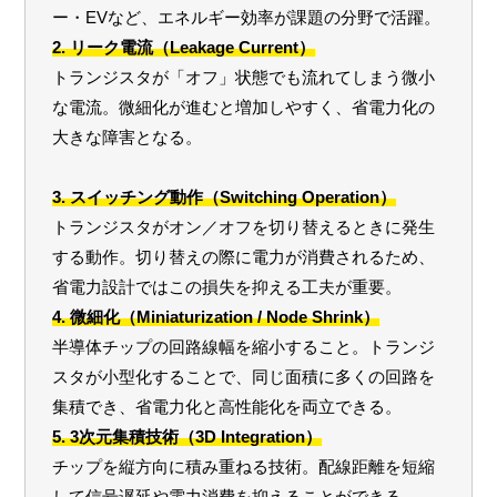
ー・EVなど、エネルギー効率が課題の分野で活躍。
2. リーク電流（Leakage Current）
トランジスタが「オフ」状態でも流れてしまう微小
な電流。微細化が進むと増加しやすく、省電力化の
大きな障害となる。
3. スイッチング動作（Switching Operation）
トランジスタがオン／オフを切り替えるときに発生
する動作。切り替えの際に電力が消費されるため、
省電力設計ではこの損失を抑える工夫が重要。
4. 微細化（Miniaturization / Node Shrink）
半導体チップの回路線幅を縮小すること。トランジ
スタが小型化することで、同じ面積に多くの回路を
集積でき、省電力化と高性能化を両立できる。
5. 3次元集積技術（3D Integration）
チップを縦方向に積み重ねる技術。配線距離を短縮
して信号遅延や電力消費を抑えることができる。