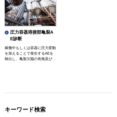
割れを、インライン常時監視に
て、高精度に全数AE検査しま
す。
圧力容器溶接部亀裂A
E診断
稼働中もしくは容器に圧力変動
を加えることで発生するAEを
検出し、亀裂欠陥の有無及びそ
の進行状態（危険レベル）を評
価する。
複数のAEセンサを容器側面に
配置することにより、一度に容
器全体を検査し、亀裂発生の位
置標定が可能である。
キーワード検索