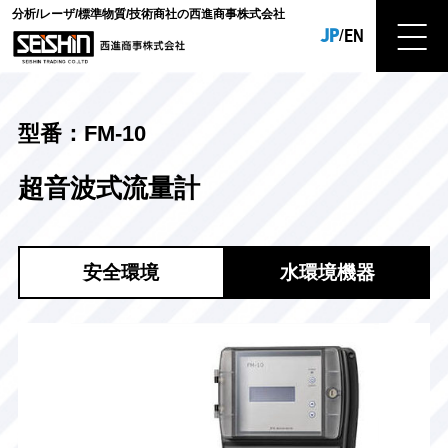
分析/レーザ/標準物質/技術商社の西進商事株式会社
JP
EN
/
型番：FM-10
超音波式流量計
安全環境
水環境機器