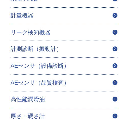
計量機器
リーク検知機器
計測診断（振動計）
AEセンサ（設備診断）
AEセンサ（品質検査）
高性能潤滑油
厚さ・硬さ計