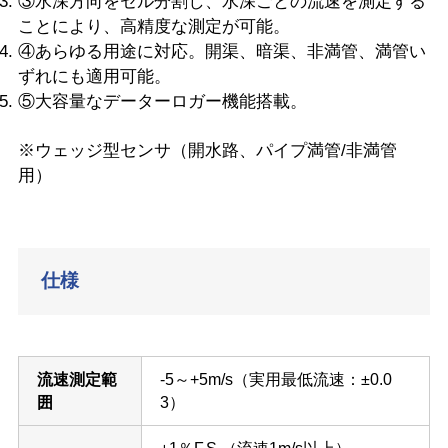
③水深方向をセル分割し、水深ごとの流速を測定する
ことにより、高精度な測定が可能。
④あらゆる用途に対応。開渠、暗渠、非満管、満管い
ずれにも適用可能。
⑤大容量なデーターロガー機能搭載。
※ウェッジ型センサ（開水路、パイプ満管/非満管
用）
仕様
流速測定範
-5～+5m/s（実用最低流速：±0.0
囲
3）