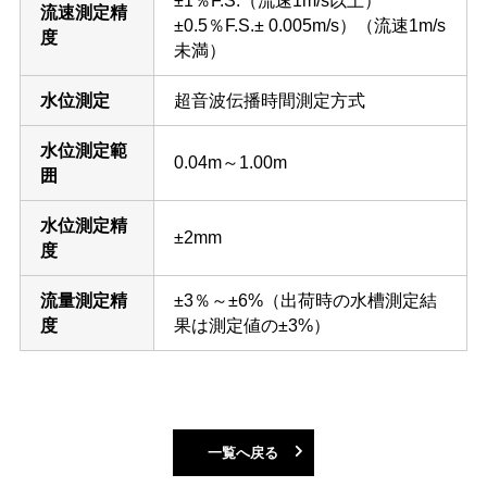
±1％F.S.（流速1m/s以上）
流速測定精
±0.5％F.S.± 0.005m/s）（流速1m/s
度
未満）
水位測定
超音波伝播時間測定方式
水位測定範
0.04m～1.00m
囲
水位測定精
±2mm
度
流量測定精
±3％～±6%（出荷時の水槽測定結
度
果は測定値の±3%）
一覧へ戻る