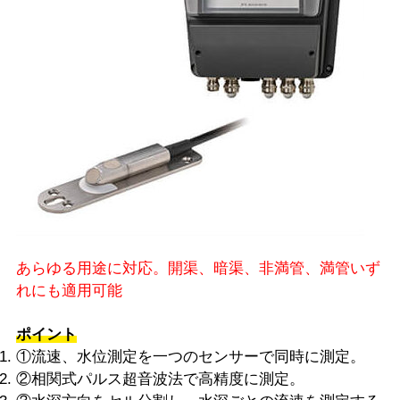
あらゆる用途に対応。開渠、暗渠、非満管、満管いず
れにも適用可能
ポイント
①流速、水位測定を一つのセンサーで同時に測定。
②相関式パルス超音波法で高精度に測定。