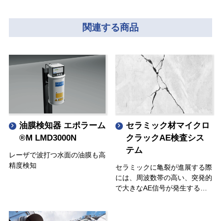
関連する商品
油膜検知器 エポラーム
セラミック材マイクロ
®M LMD3000N
クラックAE検査シス
テム
レーザで波打つ水面の油膜も高
精度検知
セラミックに亀裂が進展する際
には、周波数帯の高い、突発的
で大きなAE信号が発生する。
圧入・接合・組み立て工程にお
けるセラミック材内部の微細な