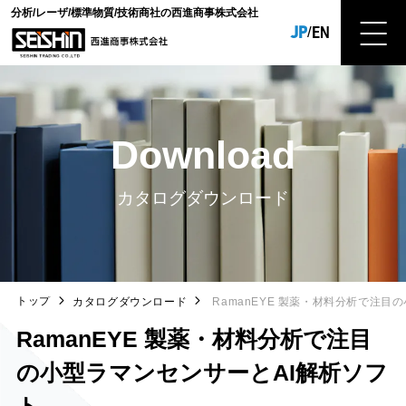
分析/レーザ/標準物質/技術商社の西進商事株式会社
JP
EN
/
Download
カタログダウンロード
トップ
カタログダウンロード
RamanEYE 製薬・材料分析で注目
RamanEYE 製薬・材料分析で注目
の小型ラマンセンサーとAI解析ソフ