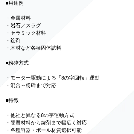
■用途例
・金属材料
・岩石／スラグ
・セラミック材料
・錠剤
・木材など各種固体試料
■粉砕方式
・モーター駆動による「8の字回転」運動
・混合～粉砕まで対応
■特徴
・他社と異なる8の字運動方式
・硬質材料から錠剤まで幅広く対応
・各種容器・ボール材質選択可能