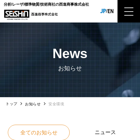
分析/レーザ/標準物質/技術商社の西進商事株式会社
JP
EN
/
News
お知らせ
トップ
お知らせ
安全環境
ニュース
全てのお知らせ